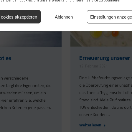
 verwenden Cookies, um unsere Website und unseren Service zu optimieren.
ookies akzeptieren
Ablehnen
Einstellungen anzeig
Erneuerung unserer 
bt es
12. Februar 2021
Eine Luftbefeuchtungsanlage 
hen verschiedene
die Überprüfung einer unabhän
n birgt ihre Eigenheiten, die
das Thema “hygienische Luft
st werden müssen, um ein
Stand sind. Viele Prüfinstitut
 Hier erfahren Sie, welche
TÜV entschieden, da uns dor
lchen Kriterien jene passen.
unsere Kunden…
Weiterlesen