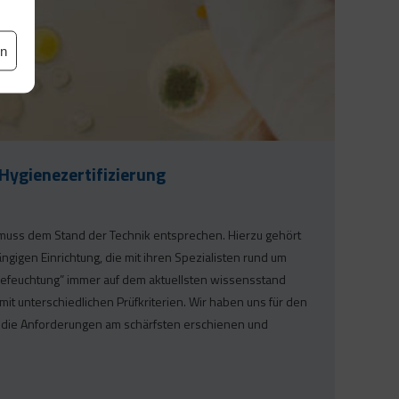
en
Hygienezertifizierung
muss dem Stand der Technik entsprechen. Hierzu gehört
gigen Einrichtung, die mit ihren Spezialisten rund um
befeuchtung” immer auf dem aktuellsten wissensstand
e mit unterschiedlichen Prüfkriterien. Wir haben uns für den
t die Anforderungen am schärfsten erschienen und