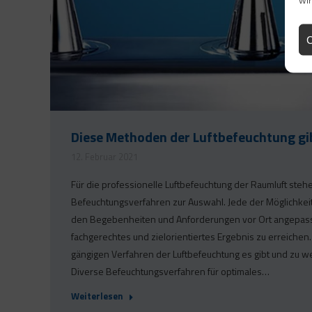
Wir
C
Diese Methoden der Luftbefeuchtung gi
12. Februar 2021
Für die professionelle Luftbefeuchtung der Raumluft ste
Befeuchtungsverfahren zur Auswahl. Jede der Möglichkeite
den Begebenheiten und Anforderungen vor Ort angepas
fachgerechtes und zielorientiertes Ergebnis zu erreichen.
gängigen Verfahren der Luftbefeuchtung es gibt und zu we
Diverse Befeuchtungsverfahren für optimales…
Weiterlesen