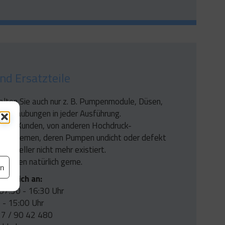
nd Ersatzteile
halten Sie auch nur z. B. Pumpenmodule, Düsen,
rschraubungen in jeder Ausführung.
n uns Kunden, von anderen Hochdruck-
ssystemen, deren Pumpen undicht oder defekt
Hersteller nicht mehr existiert.
ir Ihnen natürlich gerne.
en
s gleich an:
07:30 - 16:30 Uhr
0 - 15:00 Uhr
27 / 90 42 480