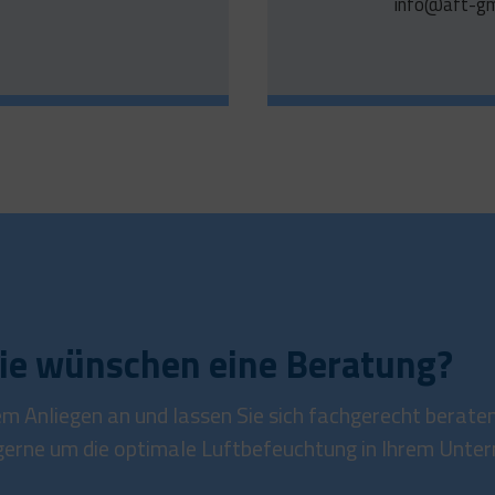
info@aft-g
ie wünschen eine
Beratung?
em Anliegen an und lassen Sie sich fachgerecht berate
erne um die optimale Luftbefeuchtung in Ihrem Unte